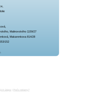
ce,
olie
ková,
vského, Malinovského 1159/27
enková, Makarenkova 814/28
653/152
,
ých údajov
|
Prečo reklamy?