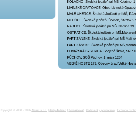
KOLAČNO, Školská jedáleň pri MŠ Kolačno, 1
LIVINSKÉ OPATOVCE, Obec Livinské Opatov
MALÉ UHERCE, Školská Jedáleň pri MŠ, Rázd
MELČICE, Školská jedáleň, Štvrtok, Štvrtok 57
NADLICE, Školská jedáleň pri MŠ, Nadlice 39
OSTRATICE, Školská jedáleň pri MŠ,Makaren
PARTIZÁNSKE, Školská jedáleň pri MŠ Malino
PARTIZÁNSKE, Školská jedáleň pri MŠ,Makar
POVAŽSKÁ BYSTRICA, Spojená škola, SNP 1
PÚCHOV, SOŠ Púchov, 1. mája 1264
VEĽKÉ HOSTE 173, Obecný úrad Veľké Hoste
Copyright © 2008 - 2026
Abiset s.r.o.
|
iKelp Jedáleň
|
Kontaktovať
|
Podmienky používania
|
Ochrana osobn