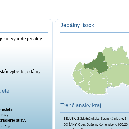
Jedálny lístok
jskôr vyberte jedálny
jskôr vyberte jedálny
dete
Trenčiansky kraj
 jedálni
stravy
BELUŠA, Základná škola, Slatinská ulica c. 3
odhlásenie stravy
BOŠANY, Obec Bošany, Komenského 956/28
 si čas.