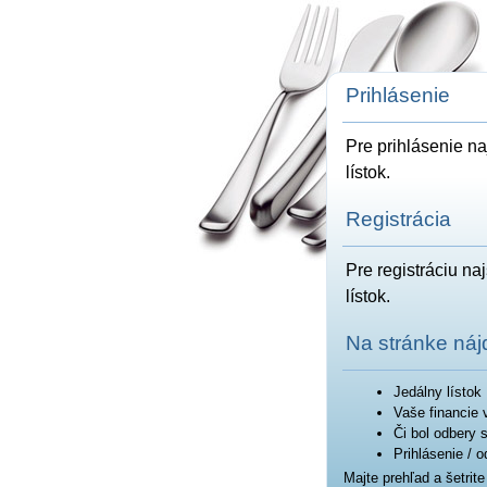
Prihlásenie
Pre prihlásenie na
lístok.
Registrácia
Pre registráciu na
lístok.
Na stránke náj
Jedálny lístok
Vaše financie v
Či bol odbery 
Prihlásenie / 
Majte prehľad a šetrite