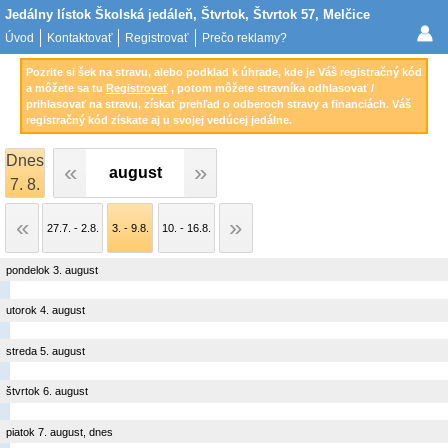
Jedálny lístok Školská jedáleň, Štvrtok, Štvrtok 57, Melčice
Úvod
Kontaktovať
Registrovať
Prečo reklamy?
Pozrite si šek na stravu, alebo podklad k úhrade, kde je Váš registračný kód
a môžete sa tu
Registrovať
, potom môžete stravníka odhlasovať /
prihlasovať na stravu, získať prehľad o odberoch stravy a financiách. Váš
registračný kód získate aj u svojej vedúcej jedálne.
Dnes
august
7. 8.
27.7. - 2.8.
3. - 9.8.
10. - 16.8.
pondelok 3. august
utorok 4. august
streda 5. august
štvrtok 6. august
piatok 7. august, dnes