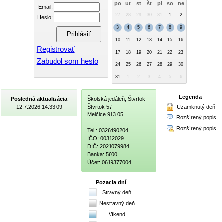
po
ut
st
št
pi
so
ne
Email:
27
28
29
30
31
1
2
Heslo:
3
4
5
6
7
8
9
10
11
12
13
14
15
16
Registrovať
17
18
19
20
21
22
23
Zabudol som heslo
24
25
26
27
28
29
30
31
1
2
3
4
5
6
Legenda
Posledná aktualizácia
Školská jedáleň, Štvrtok
Uzamknutý deň
12.7.2026 14:33:09
Štvrtok 57
Melčice 913 05
Rozšírený popis
Rozšírený popis
Tel.: 0326490204
IČO: 00312029
DIČ: 2021079984
Banka: 5600
Účet: 0619377004
Pozadia dní
Stravný deň
Nestravný deň
Víkend