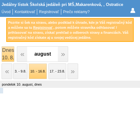
Jedálny lístok Školská jedáleň pri MŠ,Makarenková, , Ostratice
Úvod
Kontaktovať
Registrovať
Prečo reklamy?
Pozrite si šek na stravu, alebo podklad k úhrade, kde je Váš registračný kód
a môžete sa tu
Registrovať
, potom môžete stravníka odhlasovať /
prihlasovať na stravu, získať prehľad o odberoch stravy a financiách. Váš
registračný kód získate aj u svojej vedúcej jedálne.
Dnes
august
10. 8.
3. - 9.8.
10. - 16.8.
17. - 23.8.
pondelok 10. august, dnes