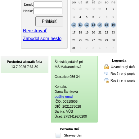
po
ut
st
št
pi
so
ne
Email:
27
28
29
30
31
1
2
Heslo:
3
4
5
6
7
8
9
10
11
12
13
14
15
16
Registrovať
17
18
19
20
21
22
23
Zabudol som heslo
24
25
26
27
28
29
30
31
1
2
3
4
5
6
Legenda
Posledná aktualizácia
Školská jedáleň pri
Uzamknutý deň
13.7.2026 7:31:30
MŠ,Makarenková
Rozšírený popis
Ostratice 956 34
Rozšírený popis
Kontakt:
Dana Šamková
pošlite email
IČO: 00310905
DIČ: 2021278028
Banka: VÚB
Účet: 27534192/0200
Pozadia dní
Stravný deň