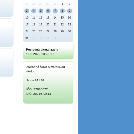
27
28
29
30
31
1
2
3
4
5
6
7
8
9
10
11
12
13
14
15
16
17
18
19
20
21
22
23
24
25
26
27
28
29
30
31
1
2
3
4
5
6
Posledná aktualizácia
10.3.2020 13:23:17
Základná škola s materskou
školou
Jatov 941 09
IČO: 37866672
DIČ: 2021673544