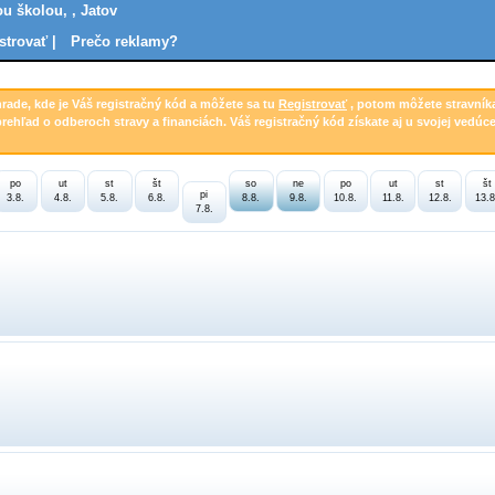
u školou, , Jatov
strovať |
Prečo reklamy?
hrade, kde je Váš registračný kód a môžete sa tu
Registrovať
, potom môžete stravník
prehľad o odberoch stravy a financiách. Váš registračný kód získate aj u svojej vedúce
po
ut
st
št
so
ne
po
ut
st
št
pi
3.8.
4.8.
5.8.
6.8.
8.8.
9.8.
10.8.
11.8.
12.8.
13.8
7.8.