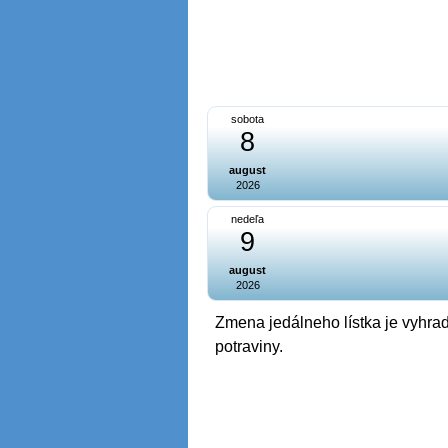
sobota
8
august
2026
nedeľa
9
august
2026
Zmena jedálneho lístka je vyhrad
potraviny.