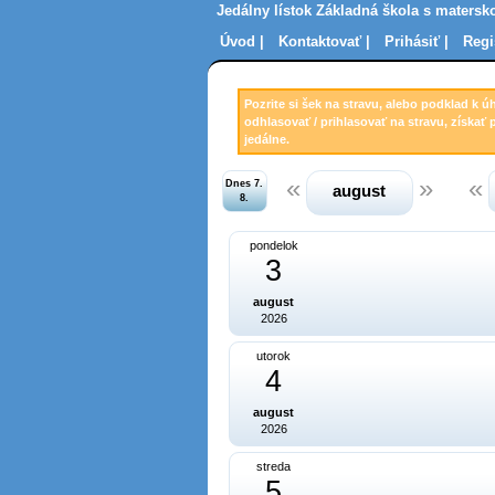
Jedálny lístok Základná škola s matersko
Úvod |
Kontaktovať |
Prihásiť |
Regi
Pozrite si šek na stravu, alebo podklad k ú
odhlasovať / prihlasovať na stravu, získať 
jedálne.
Dnes 7.
august
8.
pondelok
3
august
2026
utorok
4
august
2026
streda
5