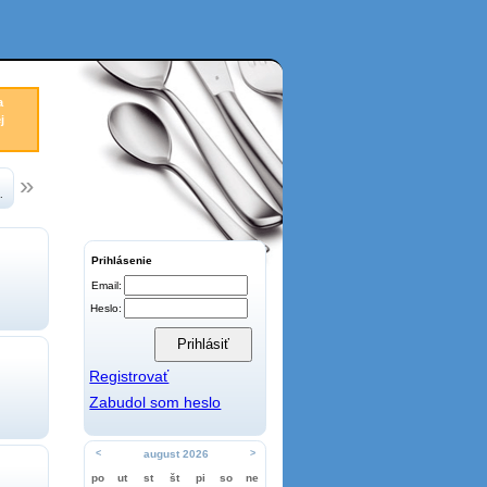
a
j
.
Prihlásenie
Email:
Heslo:
Registrovať
Zabudol som heslo
<
august 2026
>
po
ut
st
št
pi
so
ne