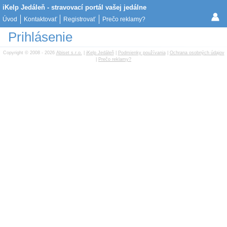
iKelp Jedáleň - stravovací portál vašej jedálne
Úvod
Kontaktovať
Registrovať
Prečo reklamy?
Prihlásenie
Copyright © 2008 - 2026
Abiset s.r.o.
|
iKelp Jedáleň
|
Podmienky používania
|
Ochrana osobných údajov
|
Prečo reklamy?