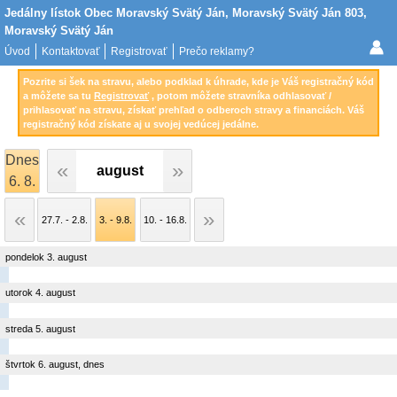
Jedálny lístok Obec Moravský Svätý Ján, Moravský Svätý Ján 803,
Moravský Svätý Ján
Úvod
Kontaktovať
Registrovať
Prečo reklamy?
Pozrite si šek na stravu, alebo podklad k úhrade, kde je Váš registračný kód
a môžete sa tu
Registrovať
, potom môžete stravníka odhlasovať /
prihlasovať na stravu, získať prehľad o odberoch stravy a financiách. Váš
registračný kód získate aj u svojej vedúcej jedálne.
Dnes
august
6. 8.
27.7. - 2.8.
3. - 9.8.
10. - 16.8.
pondelok 3. august
utorok 4. august
streda 5. august
štvrtok 6. august, dnes