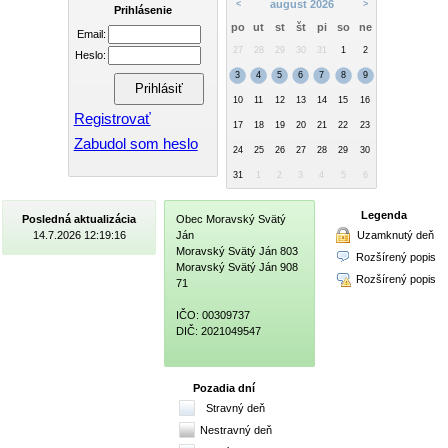
august 2026
<
>
Prihlásenie
po
ut
st
št
pi
so
ne
Email:
27
28
29
30
31
1
2
Heslo:
3
4
5
6
7
8
9
10
11
12
13
14
15
16
Registrovať
17
18
19
20
21
22
23
Zabudol som heslo
24
25
26
27
28
29
30
31
1
2
3
4
5
6
Legenda
Posledná aktualizácia
Obec Moravský Svätý
Uzamknutý deň
14.7.2026 12:19:16
Ján
Moravský Svätý Ján 803
Rozšírený popis
Moravský Svätý Ján 908
Rozšírený popis
71
IČO: 00309737
DIČ: 2021049547
Pozadia dní
Stravný deň
Nestravný deň