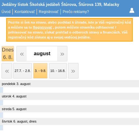
Jedálny lístok Školská jedáleň Štúrova, Štúrova 139, Malacky
Úvod
Kontaktovať
Registrovať
Prečo reklamy?
Pozrite si šek na stravu, alebo podklad k úhrade, kde je Váš registračný kód
a môžete sa tu
Registrovať
, potom môžete stravníka odhlasovať /
prihlasovať na stravu, získať prehľad o odberoch stravy a financiách. Váš
registračný kód získate aj u svojej vedúcej jedálne.
Dnes
august
6. 8.
27.7. - 2.8.
3. - 9.8.
10. - 16.8.
pondelok 3. august
utorok 4. august
streda 5. august
štvrtok 6. august, dnes