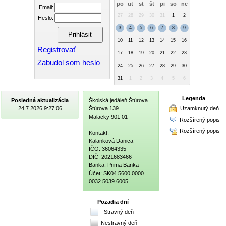
po
ut
st
št
pi
so
ne
Email:
27
28
29
30
31
1
2
Heslo:
3
4
5
6
7
8
9
10
11
12
13
14
15
16
Registrovať
17
18
19
20
21
22
23
Zabudol som heslo
24
25
26
27
28
29
30
31
1
2
3
4
5
6
Legenda
Posledná aktualizácia
Školská jedáleň Štúrova
Uzamknutý deň
24.7.2026 9:27:06
Štúrova 139
Malacky 901 01
Rozšírený popis
Rozšírený popis
Kontakt:
Kalanková Danica
IČO: 36064335
DIČ: 2021683466
Banka: Prima Banka
Účet: SK04 5600 0000
0032 5039 6005
Pozadia dní
Stravný deň
Nestravný deň