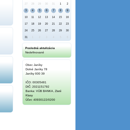
27
28
29
30
31
1
2
3
4
5
6
7
8
9
10
11
12
13
14
15
16
17
18
19
20
21
22
23
24
25
26
27
28
29
30
31
1
2
3
4
5
6
Posledná aktulizácia
Nedefinované
Obec Janíky
Dolné Janíky 78
Janíky 930 39
IČO: 00305481
DIČ: 2021151792
Banka: VÚB BANKA, Zlaté
Klasy
Účet: 40930122/0200