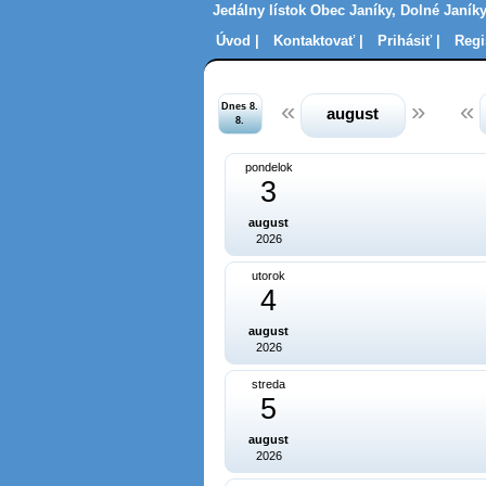
Jedálny lístok Obec Janíky, Dolné Janíky
Úvod |
Kontaktovať |
Prihásiť |
Regi
Dnes 8.
august
8.
pondelok
3
august
2026
utorok
4
august
2026
streda
5
august
2026