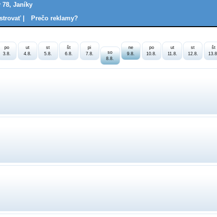
 78, Janíky
strovať |
Prečo reklamy?
po
ut
st
št
pi
ne
po
ut
st
št
so
3.8.
4.8.
5.8.
6.8.
7.8.
9.8.
10.8.
11.8.
12.8.
13.8
8.8.