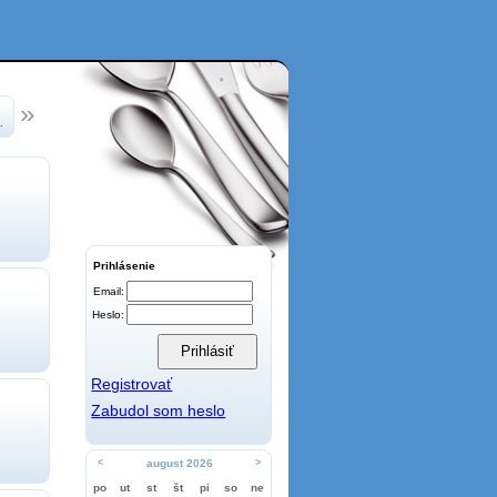
.
Prihlásenie
Email:
Heslo:
Registrovať
Zabudol som heslo
<
august 2026
>
po
ut
st
št
pi
so
ne