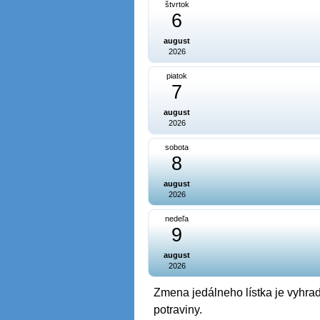
štvrtok
6
august
2026
piatok
7
august
2026
sobota
8
august
2026
nedeľa
9
august
2026
Zmena jedálneho lístka je vyhrad
potraviny.