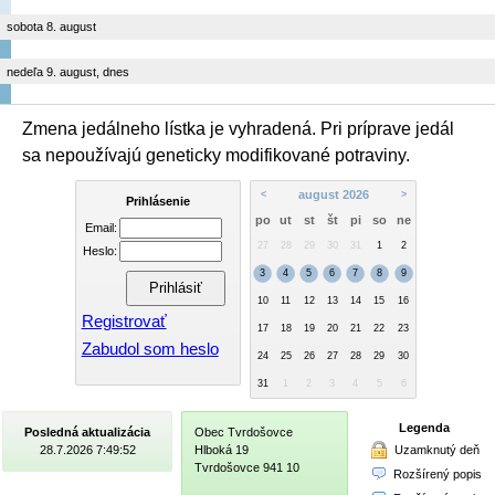
sobota 8. august
nedeľa 9. august, dnes
Zmena jedálneho lístka je vyhradená. Pri príprave jedál
sa nepoužívajú geneticky modifikované potraviny.
august 2026
<
>
Prihlásenie
po
ut
st
št
pi
so
ne
Email:
27
28
29
30
31
1
2
Heslo:
3
4
5
6
7
8
9
10
11
12
13
14
15
16
Registrovať
17
18
19
20
21
22
23
Zabudol som heslo
24
25
26
27
28
29
30
31
1
2
3
4
5
6
Legenda
Posledná aktualizácia
Obec Tvrdošovce
Uzamknutý deň
28.7.2026 7:49:52
Hlboká 19
Tvrdošovce 941 10
Rozšírený popis