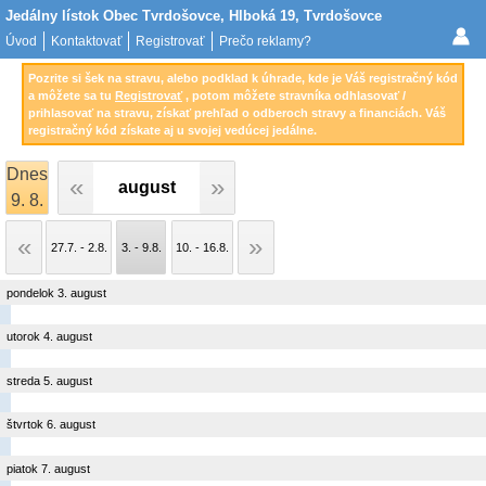
Jedálny lístok Obec Tvrdošovce, Hlboká 19, Tvrdošovce
Úvod
Kontaktovať
Registrovať
Prečo reklamy?
Pozrite si šek na stravu, alebo podklad k úhrade, kde je Váš registračný kód
a môžete sa tu
Registrovať
, potom môžete stravníka odhlasovať /
prihlasovať na stravu, získať prehľad o odberoch stravy a financiách. Váš
registračný kód získate aj u svojej vedúcej jedálne.
Dnes
august
9. 8.
27.7. - 2.8.
3. - 9.8.
10. - 16.8.
pondelok 3. august
utorok 4. august
streda 5. august
štvrtok 6. august
piatok 7. august