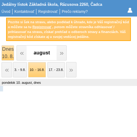
Jedálny lístok Základná škola, Rázusova 2260, Čadca
Úvod
Kontaktovať
Registrovať
Prečo reklamy?
Pozrite si šek na stravu, alebo podklad k úhrade, kde je Váš registračný kód
a môžete sa tu
Registrovať
, potom môžete stravníka odhlasovať /
prihlasovať na stravu, získať prehľad o odberoch stravy a financiách. Váš
registračný kód získate aj u svojej vedúcej jedálne.
Dnes
august
10. 8.
3. - 9.8.
10. - 16.8.
17. - 23.8.
pondelok 10. august, dnes