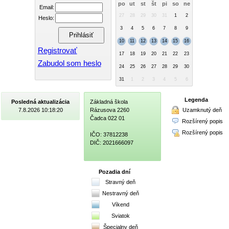
po
ut
st
št
pi
so
ne
Email:
27
28
29
30
31
1
2
Heslo:
3
4
5
6
7
8
9
10
11
12
13
14
15
16
Registrovať
17
18
19
20
21
22
23
Zabudol som heslo
24
25
26
27
28
29
30
31
1
2
3
4
5
6
Legenda
Posledná aktualizácia
Základná škola
Uzamknutý deň
7.8.2026 10:18:20
Rázusova 2260
Čadca 022 01
Rozšírený popis
Rozšírený popis
IČO: 37812238
DIČ: 2021666097
Pozadia dní
Stravný deň
Nestravný deň
Víkend
Sviatok
Špecialny deň