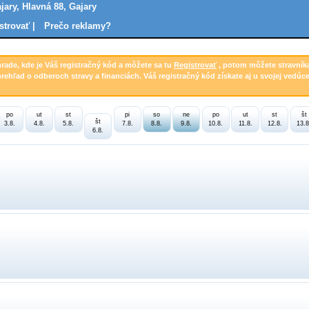
jary, Hlavná 88, Gajary
strovať |
Prečo reklamy?
hrade, kde je Váš registračný kód a môžete sa tu
Registrovať
, potom môžete stravník
prehľad o odberoch stravy a financiách. Váš registračný kód získate aj u svojej vedúce
po
ut
st
pi
so
ne
po
ut
st
št
št
3.8.
4.8.
5.8.
7.8.
8.8.
9.8.
10.8.
11.8.
12.8.
13.8
6.8.