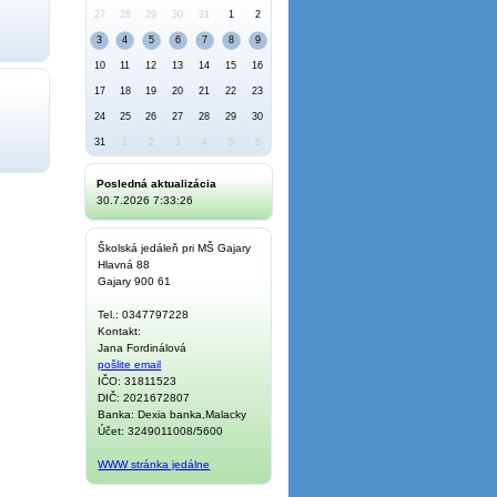
27
28
29
30
31
1
2
3
4
5
6
7
8
9
10
11
12
13
14
15
16
17
18
19
20
21
22
23
24
25
26
27
28
29
30
31
1
2
3
4
5
6
Posledná aktualizácia
30.7.2026 7:33:26
Školská jedáleň pri MŠ Gajary
Hlavná 88
Gajary 900 61
Tel.: 0347797228
Kontakt:
Jana Fordinálová
pošlite email
IČO: 31811523
DIČ: 2021672807
Banka: Dexia banka,Malacky
Účet: 3249011008/5600
WWW stránka jedálne