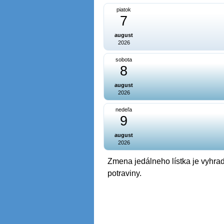
piatok
7
august
2026
sobota
8
august
2026
nedeľa
9
august
2026
Zmena jedálneho lístka je vyhrad
potraviny.