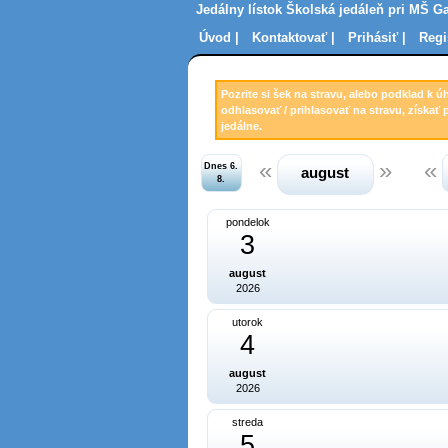
Jedálny lístok Školská jedáleň pri MŠ Ga
Úvod |
Kontaktovať |
Prihásiť |
Regi
Pozrite si šek na stravu, alebo podklad k ú
odhlasovať / prihlasovať na stravu, získať 
jedálne.
Dnes 6.
august
8.
pondelok
3
august
2026
utorok
4
august
2026
streda
5