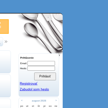
a
j
.
Prihlásenie
Email:
Heslo:
Registrovať
Zabudol som heslo
<
august 2026
>
po
ut
st
št
pi
so
ne