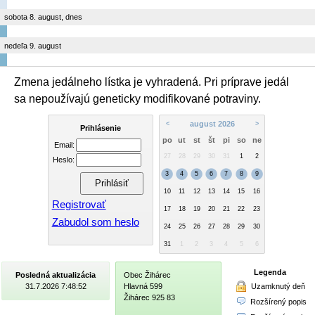
sobota 8. august, dnes
nedeľa 9. august
Zmena jedálneho lístka je vyhradená. Pri príprave jedál
sa nepoužívajú geneticky modifikované potraviny.
august 2026
<
>
Prihlásenie
po
ut
st
št
pi
so
ne
Email:
27
28
29
30
31
1
2
Heslo:
3
4
5
6
7
8
9
10
11
12
13
14
15
16
Registrovať
17
18
19
20
21
22
23
Zabudol som heslo
24
25
26
27
28
29
30
31
1
2
3
4
5
6
Legenda
Posledná aktualizácia
Obec Žihárec
Uzamknutý deň
31.7.2026 7:48:52
Hlavná 599
Žihárec 925 83
Rozšírený popis