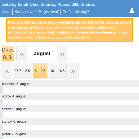
Jedálny lístok Obec Žihárec, Hlavná 599, Žihárec
Úvod
Kontaktovať
Registrovať
Prečo reklamy?
Pozrite si šek na stravu, alebo podklad k úhrade, kde je Váš registračný kód
a môžete sa tu
Registrovať
, potom môžete stravníka odhlasovať /
prihlasovať na stravu, získať prehľad o odberoch stravy a financiách. Váš
registračný kód získate aj u svojej vedúcej jedálne.
Dnes
august
8. 8.
27.7. - 2.8.
3. - 9.8.
10. - 16.8.
pondelok 3. august
utorok 4. august
streda 5. august
štvrtok 6. august
piatok 7. august