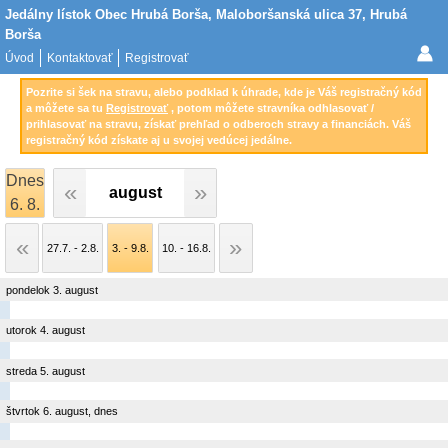
Jedálny lístok Obec Hrubá Borša, Maloboršanská ulica 37, Hrubá
Borša
Úvod
Kontaktovať
Registrovať
Pozrite si šek na stravu, alebo podklad k úhrade, kde je Váš registračný kód
a môžete sa tu
Registrovať
, potom môžete stravníka odhlasovať /
prihlasovať na stravu, získať prehľad o odberoch stravy a financiách. Váš
registračný kód získate aj u svojej vedúcej jedálne.
Dnes
august
6. 8.
27.7. - 2.8.
3. - 9.8.
10. - 16.8.
pondelok 3. august
utorok 4. august
streda 5. august
štvrtok 6. august, dnes