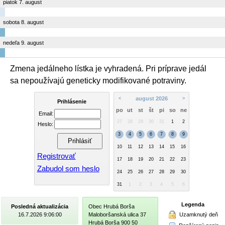
piatok 7. august
sobota 8. august
nedeľa 9. august
Zmena jedálneho lístka je vyhradená. Pri príprave jedál
sa nepoužívajú geneticky modifikované potraviny.
august 2026
<
>
Prihlásenie
po
ut
st
št
pi
so
ne
Email:
27
28
29
30
31
1
2
Heslo:
3
4
5
6
7
8
9
10
11
12
13
14
15
16
Registrovať
17
18
19
20
21
22
23
Zabudol som heslo
24
25
26
27
28
29
30
31
1
2
3
4
5
6
Legenda
Posledná aktualizácia
Obec Hrubá Borša
Uzamknutý deň
16.7.2026 9:06:00
Maloboršanská ulica 37
Hrubá Borša 900 50