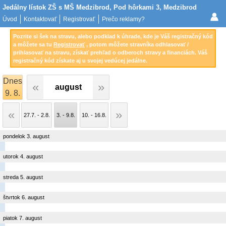
Jedálny lístok ZŠ s MŠ Medzibrod, Pod hôrkami 3, Medzibrod
Úvod
Kontaktovať
Registrovať
Prečo reklamy?
Pozrite si šek na stravu, alebo podklad k úhrade, kde je Váš registračný kód
a môžete sa tu
Registrovať
, potom môžete stravníka odhlasovať /
prihlasovať na stravu, získať prehľad o odberoch stravy a financiách. Váš
registračný kód získate aj u svojej vedúcej jedálne.
Dnes
august
9. 8.
27.7. - 2.8.
3. - 9.8.
10. - 16.8.
pondelok 3. august
utorok 4. august
streda 5. august
štvrtok 6. august
piatok 7. august