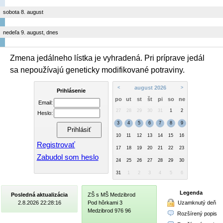
sobota 8. august
nedeľa 9. august, dnes
Zmena jedálneho lístka je vyhradená. Pri príprave jedál
sa nepoužívajú geneticky modifikované potraviny.
august 2026
<
>
Prihlásenie
po
ut
st
št
pi
so
ne
Email:
27
28
29
30
31
1
2
Heslo:
3
4
5
6
7
8
9
10
11
12
13
14
15
16
Registrovať
17
18
19
20
21
22
23
Zabudol som heslo
24
25
26
27
28
29
30
31
1
2
3
4
5
6
Legenda
Posledná aktualizácia
ZŠ s MŠ Medzibrod
Uzamknutý deň
2.8.2026 22:28:16
Pod hôrkami 3
Medzibrod 976 96
Rozšírený popis