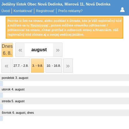
Jedálny lístok Obec Nová Dedinka, Mierová 11, Nová Dedinka
Úvod
Kontaktovať
Registrovať
Prečo reklamy?
Pozrite si šek na stravu, alebo podklad k úhrade, kde je Váš registračný kód
a môžete sa tu
Registrovať
, potom môžete stravníka odhlasovať /
prihlasovať na stravu, získať prehľad o odberoch stravy a financiách. Váš
registračný kód získate aj u svojej vedúcej jedálne.
Dnes
august
6. 8.
27.7. - 2.8.
3. - 9.8.
10. - 16.8.
pondelok 3. august
utorok 4. august
streda 5. august
štvrtok 6. august, dnes