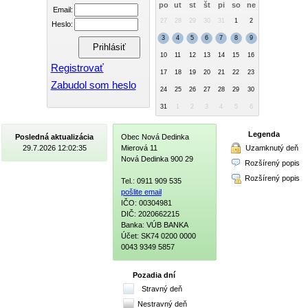
po
ut
st
št
pi
so
ne
Email:
27
28
29
30
31
1
2
Heslo:
3
4
5
6
7
8
9
10
11
12
13
14
15
16
Registrovať
17
18
19
20
21
22
23
Zabudol som heslo
24
25
26
27
28
29
30
31
1
2
3
4
5
6
Legenda
Posledná aktualizácia
Obec Nová Dedinka
Uzamknutý deň
29.7.2026 12:02:35
Mierová 11
Nová Dedinka 900 29
Rozšírený popis
Rozšírený popis
Tel.: 0911 909 535
pošlite email
IČO: 00304981
DIČ: 2020662215
Banka: VÚB BANKA
Účet: SK74 0200 0000
0043 9349 5857
Pozadia dní
Stravný deň
Nestravný deň