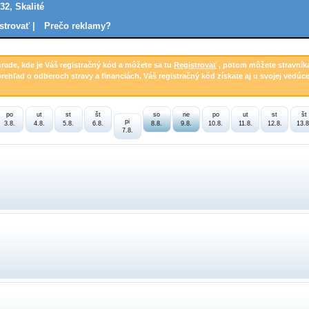
32, Skalité
strovať |
Prečo reklamy?
hrade, kde je Váš registračný kód a môžete sa tu
Registrovať
, potom môžete stravník
prehľad o odberoch stravy a financiách. Váš registračný kód získate aj u svojej vedúce
po
ut
st
št
so
ne
po
ut
st
št
pi
3.8.
4.8.
5.8.
6.8.
8.8.
9.8.
10.8.
11.8.
12.8.
13.8
7.8.