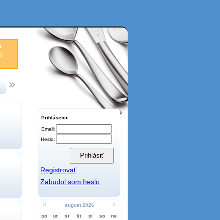
a
j
.
Prihlásenie
Email:
Heslo:
Registrovať
Zabudol som heslo
<
august 2026
>
po
ut
st
št
pi
so
ne