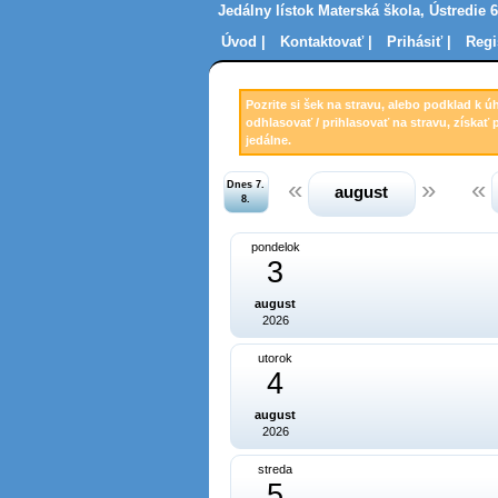
Jedálny lístok Materská škola, Ústredie 6
Úvod |
Kontaktovať |
Prihásiť |
Regi
Pozrite si šek na stravu, alebo podklad k ú
odhlasovať / prihlasovať na stravu, získať 
jedálne.
Dnes 7.
august
8.
pondelok
3
august
2026
utorok
4
august
2026
streda
5