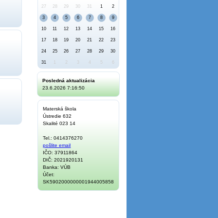
27
28
29
30
31
1
2
3
4
5
6
7
8
9
10
11
12
13
14
15
16
17
18
19
20
21
22
23
24
25
26
27
28
29
30
31
1
2
3
4
5
6
Posledná aktualizácia
23.6.2026 7:16:50
Materská škola
Ústredie 632
Skalité 023 14
Tel.: 0414376270
pošlite email
IČO: 37911864
DIČ: 2021920131
Banka: VÚB
Účet:
SK5902000000001944005858