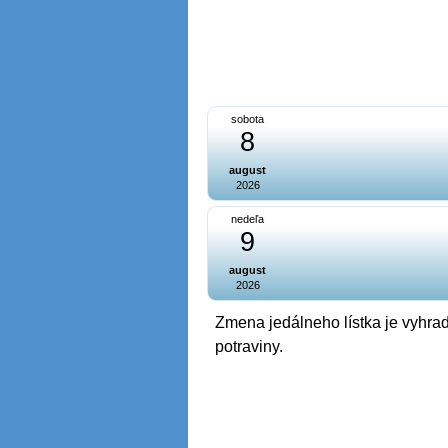
sobota
8
august
2026
nedeľa
9
august
2026
Zmena jedálneho lístka je vyhrad
potraviny.