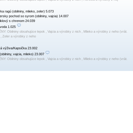
vka ragú (obilniny, mlieko, zeler) 5.073

rsky pochod so syrom (obilniny, vajcia) 14.007

iklový s chrenom 24.039

voda 1.025 
ÉNY:
Obilniny obsahujúce lepok , Vajcia a výrobky z nich , Mlieko a výrobky z neho (vrát.
 , Zeler a výrobky z neho
á výživa/Kapsička 23.002

(obilniny, vajcia, mlieko) 23.007 
ÉNY:
Obilniny obsahujúce lepok , Vajcia a výrobky z nich , Mlieko a výrobky z neho (vrát.