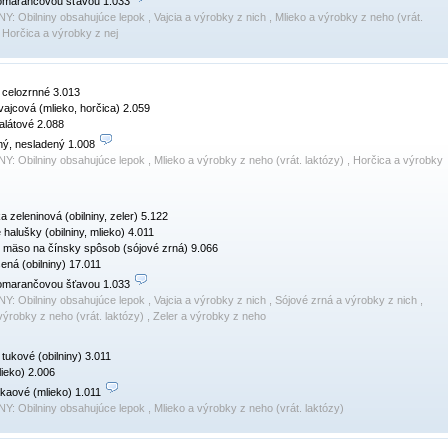
omarančovou šťavou 1.033 
NY:
Obilniny obsahujúce lepok , Vajcia a výrobky z nich , Mlieko a výrobky z neho (vrát.
, Horčica a výrobky z nej
 celozrnné 3.013

vajcová (mlieko, horčica) 2.059

látové 2.088

ý, nesladený 1.008 
NY:
Obilniny obsahujúce lepok , Mlieko a výrobky z neho (vrát. laktózy) , Horčica a výrobky
a zeleninová (obilniny, zeler) 5.122

 halušky (obilniny, mlieko) 4.011

 mäso na čínsky spôsob (sójové zrná) 9.066

ná (obilniny) 17.011

omarančovou šťavou 1.033 
NY:
Obilniny obsahujúce lepok , Vajcia a výrobky z nich , Sójové zrná a výrobky z nich ,
výrobky z neho (vrát. laktózy) , Zeler a výrobky z neho
tukové (obilniny) 3.011

ieko) 2.006

kaové (mlieko) 1.011 
NY:
Obilniny obsahujúce lepok , Mlieko a výrobky z neho (vrát. laktózy)