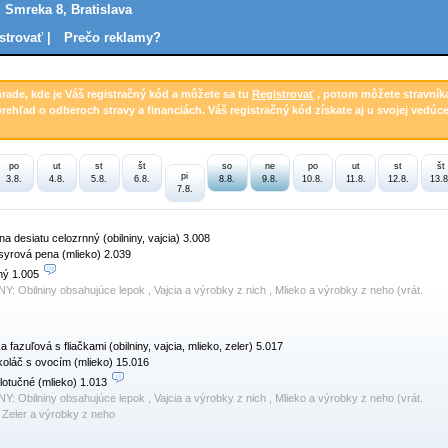
. Smreka 8, Bratislava
strovať |
Prečo reklamy?
hrade, kde je Váš registračný kód a môžete sa tu
Registrovať
, potom môžete stravník
prehľad o odberoch stravy a financiách. Váš registračný kód získate aj u svojej vedúce
po
ut
st
št
so
ne
po
ut
st
št
pi
3.8.
4.8.
5.8.
6.8.
8.8.
9.8.
10.8.
11.8.
12.8.
13.8
7.8.
na desiatu celozrnný (obilniny, vajcia) 3.008

syrová pena (mlieko) 2.039

ný 1.005 
NY:
Obilniny obsahujúce lepok , Vajcia a výrobky z nich , Mlieko a výrobky z neho (vrát.
a fazuľová s fliačkami (obilniny, vajcia, mlieko, zeler) 5.017

oláč s ovocím (mlieko) 15.016

lotučné (mlieko) 1.013 
NY:
Obilniny obsahujúce lepok , Vajcia a výrobky z nich , Mlieko a výrobky z neho (vrát.
, Zeler a výrobky z neho