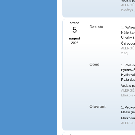
Voda s p
ALERGÉ
laktózy) 
streda
Desiata
5
1. Pečivo
Nátierka 
Uhorky ša
august
2026
Čaj ovocn
ALERGÉ
z nej
Obed
1. Polievk
Bylinkové
Hydinové
Ryža duse
Voda s p
ALERGÉ
Mlieko a 
Olovrant
1. Pečivo 
Maslo (ml
Mlieko ka
ALERGÉ