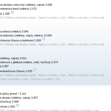
na desiatu celozrnný (obilniny, vajcia) 3.008

zeleninová letná (mlieko) 2.072

ný 1.005 
NY:
Obilniny obsahujúce lepok , Vajcia a výrobky z nich , Mlieko a výrobky z neho (vrát.
ka kelová (mlieko) 5.049

o bolonsky (obilniny, vajcia, mlieko) 13.056

trónovou šťavou a bylinkami 1.028 
NY:
Obilniny obsahujúce lepok , Vajcia a výrobky z nich , Mlieko a výrobky z neho (vrát.
obilniny, vajcia) 3.014

zelerová s jablkami (mlieko, zeler, horčica) 2.074

 2.087

omarančovou šťavou 1.033 
NY:
Obilniny obsahujúce lepok , Vajcia a výrobky z nich , Mlieko a výrobky z neho (vrát.
, Zeler a výrobky z neho , Horčica a výrobky z nej
é párky jemné * 2.112

 desiatu (obilniny, vajcia) 3.007

(horčica) 2.089

trónom 1.003 
ÉNY:
Obilniny obsahujúce lepok , Vajcia a výrobky z nich , Horčica a výrobky z nej