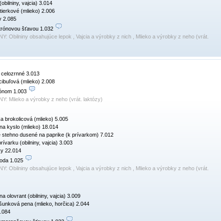
obilniny, vajcia) 3.014

ierkové (mlieko) 2.006

 2.085

trónovou šťavou 1.032 
NY:
Obilniny obsahujúce lepok , Vajcia a výrobky z nich , Mlieko a výrobky z neho (vrát.
 celozrnné 3.013

cibuľová (mlieko) 2.008

rónom 1.003 
NY:
Mlieko a výrobky z neho (vrát. laktózy)
ka brokolicová (mlieko) 5.005

a kyslo (mlieko) 18.014

stehno dusené na paprike (k prívarkom) 7.012

rívarku (obilniny, vajcia) 3.003

y 22.014

oda 1.025 
NY:
Obilniny obsahujúce lepok , Vajcia a výrobky z nich , Mlieko a výrobky z neho (vrát.
na olovrant (obilniny, vajcia) 3.009

šunková pena (mlieko, horčica) 2.044

.084
