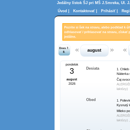
Jedálny lístok ŠJ pri MŠ J.Smreka, Ul. J
Úvod |
Kontaktovať |
Prihásiť |
Regi
Pozrite si šek na stravu, alebo podklad k ú
odhlasovať / prihlasovať na stravu, získať 
jedálne.
Dnes 7.
august
8.
pondelok
Desiata
3
1. Chlieb 
Nátierka 
august
Čaj ovoc
2026
ALERGÉ
laktózy)
Obed
1. Polievk
Kysnutý k
Mlieko po
ALERGÉ
laktózy) 