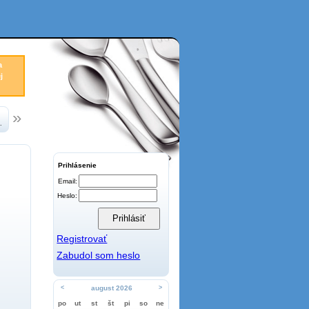
a
j
.
Prihlásenie
Email:
Heslo:
Registrovať
Zabudol som heslo
<
august 2026
>
po
ut
st
št
pi
so
ne