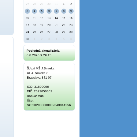
27
28
29
30
31
1
2
3
4
5
6
7
8
9
10
11
12
13
14
15
16
17
18
19
20
21
22
23
24
25
26
27
28
29
30
31
1
2
3
4
5
6
Posledná aktualizácia
6.8.2026 9:29:15
ŠJ pri MŠ J.Smreka
Ul. J. Smreka 8
Bratislava 841 07
IČO: 31809006
DIČ: 2022050602
Banka: Vúb
Účet:
Sk3202000000002349844256