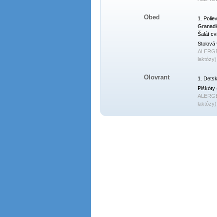
Obed
1. Polie
Granadie
Šalát cv
Stolová 
ALERG
laktózy)
Olovrant
1. Detsk
Piškóty 
ALERG
laktózy)