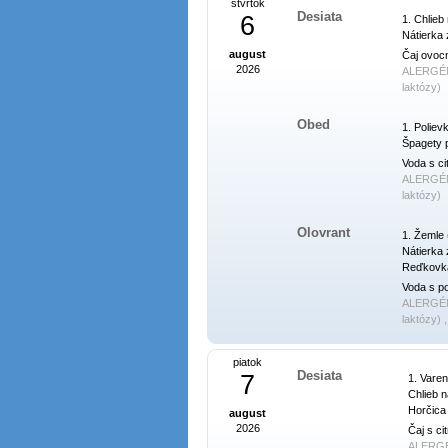
štvrtok
Desiata
6
1. Chlieb 
Nátierka 
august
Čaj ovoc
2026
ALERGÉ
laktózy)
Obed
1. Poliev
Špagety p
Voda s ci
ALERGÉ
laktózy)
Olovrant
1. Žemle (
Nátierka 
Reďkovka
Voda s p
ALERGÉ
laktózy) 
piatok
Desiata
7
1. Varen
Chlieb na
Horčica 
august
2026
Čaj s ci
ALERG