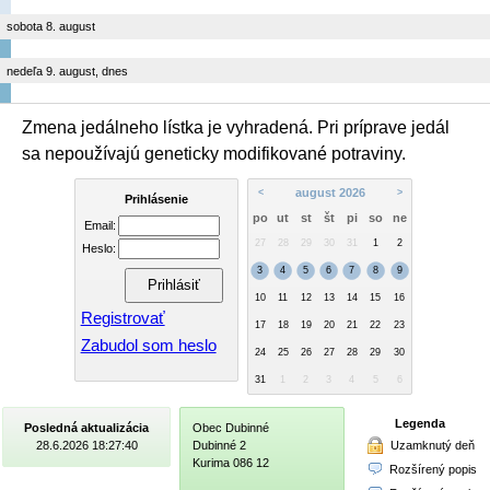
sobota 8. august
nedeľa 9. august, dnes
Zmena jedálneho lístka je vyhradená. Pri príprave jedál
sa nepoužívajú geneticky modifikované potraviny.
august 2026
<
>
Prihlásenie
po
ut
st
št
pi
so
ne
Email:
27
28
29
30
31
1
2
Heslo:
3
4
5
6
7
8
9
10
11
12
13
14
15
16
Registrovať
17
18
19
20
21
22
23
Zabudol som heslo
24
25
26
27
28
29
30
31
1
2
3
4
5
6
Legenda
Posledná aktualizácia
Obec Dubinné
Uzamknutý deň
28.6.2026 18:27:40
Dubinné 2
Kurima 086 12
Rozšírený popis