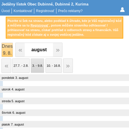
Jedálny lístok Obec Dubinné, Dubinné 2, Kurima
Úvod
Kontaktovať
Registrovať
Prečo reklamy?
Pozrite si šek na stravu, alebo podklad k úhrade, kde je Váš registračný kód
a môžete sa tu
Registrovať
, potom môžete stravníka odhlasovať /
prihlasovať na stravu, získať prehľad o odberoch stravy a financiách. Váš
registračný kód získate aj u svojej vedúcej jedálne.
Dnes
august
9. 8.
27.7. - 2.8.
3. - 9.8.
10. - 16.8.
pondelok 3. august
utorok 4. august
streda 5. august
štvrtok 6. august
piatok 7. august