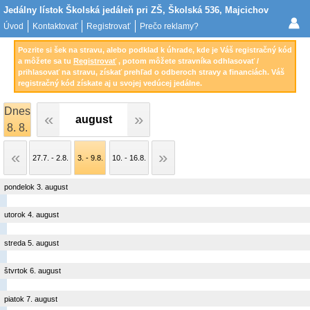
Jedálny lístok Školská jedáleň pri ZŠ, Školská 536, Majcichov
Úvod
Kontaktovať
Registrovať
Prečo reklamy?
Pozrite si šek na stravu, alebo podklad k úhrade, kde je Váš registračný kód
a môžete sa tu
Registrovať
, potom môžete stravníka odhlasovať /
prihlasovať na stravu, získať prehľad o odberoch stravy a financiách. Váš
registračný kód získate aj u svojej vedúcej jedálne.
Dnes
august
8. 8.
27.7. - 2.8.
3. - 9.8.
10. - 16.8.
pondelok 3. august
utorok 4. august
streda 5. august
štvrtok 6. august
piatok 7. august