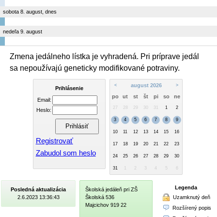
sobota 8. august, dnes
nedeľa 9. august
Zmena jedálneho lístka je vyhradená. Pri príprave jedál
sa nepoužívajú geneticky modifikované potraviny.
august 2026
<
>
Prihlásenie
po
ut
st
št
pi
so
ne
Email:
27
28
29
30
31
1
2
Heslo:
3
4
5
6
7
8
9
10
11
12
13
14
15
16
Registrovať
17
18
19
20
21
22
23
Zabudol som heslo
24
25
26
27
28
29
30
31
1
2
3
4
5
6
Legenda
Posledná aktualizácia
Školská jedáleň pri ZŠ
Uzamknutý deň
2.6.2023 13:36:43
Školská 536
Majcichov 919 22
Rozšírený popis