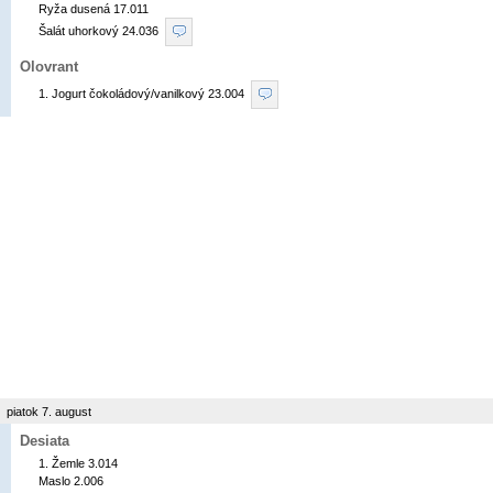
Ryža dusená 17.011

Šalát uhorkový 24.036 
Olovrant
1. Jogurt čokoládový/vanilkový 23.004 
piatok 7. august
Desiata
1. Žemle 3.014

Maslo 2.006
