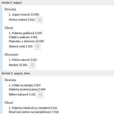
streda 5. august
Desiata
1. Jogurt ovocný 23.005

Pečivo vodové 3.012 
Obed
1. Polievka gulášová 5.025

Chlieb k polievke 3.001

Palacinky s džemom 15.030

Stolová voda 1.025 
Olovrant
1. Pečivo tukové 3.011

Banány 22.001 
štvrtok 6. august, dnes
Desiata
1. Chlieb na desiatu 3.007

Nátierka šunková pena 2.044

Mlieko kakaové 1.011 
Obed
1. Polievka cibuľová so zemiakmi 5.011

Bravčové stehno na šampiňónoch 7.016
