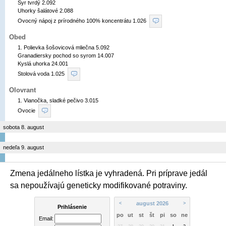
Syr tvrdý 2.092

Uhorky šalátové 2.088

Ovocný nápoj z prírodného 100% koncentrátu 1.026 
Obed
1. Polievka šošovicová mliečna 5.092

Granadiersky pochod so syrom 14.007

Kyslá uhorka 24.001

Stolová voda 1.025 
Olovrant
1. Vianočka, sladké pečivo 3.015

Ovocie 
sobota 8. august
nedeľa 9. august
Zmena jedálneho lístka je vyhradená. Pri príprave jedál
sa nepoužívajú geneticky modifikované potraviny.
august 2026
<
>
Prihlásenie
po
ut
st
št
pi
so
ne
Email: