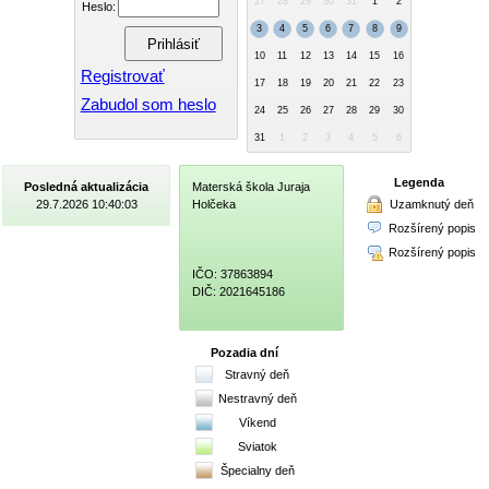
27
28
29
30
31
1
2
Heslo:
3
4
5
6
7
8
9
10
11
12
13
14
15
16
Registrovať
17
18
19
20
21
22
23
Zabudol som heslo
24
25
26
27
28
29
30
31
1
2
3
4
5
6
Legenda
Posledná aktualizácia
Materská škola Juraja
Uzamknutý deň
29.7.2026 10:40:03
Holčeka
Rozšírený popis
Rozšírený popis
IČO: 37863894
DIČ: 2021645186
Pozadia dní
Stravný deň
Nestravný deň
Víkend
Sviatok
Špecialny deň