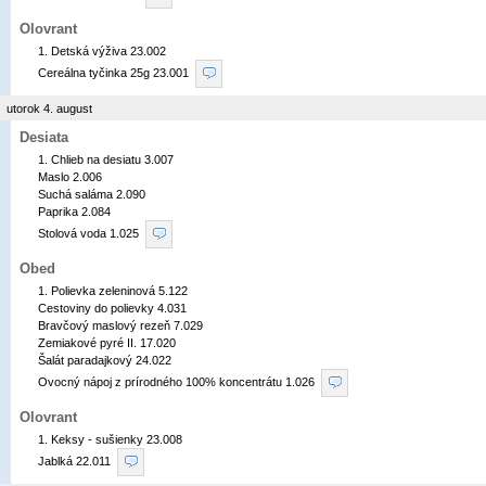
Olovrant
1. Detská výživa 23.002

Cereálna tyčinka 25g 23.001 
utorok 4. august
Desiata
1. Chlieb na desiatu 3.007

Maslo 2.006

Suchá saláma 2.090

Paprika 2.084

Stolová voda 1.025 
Obed
1. Polievka zeleninová 5.122

Cestoviny do polievky 4.031

Bravčový maslový rezeň 7.029

Zemiakové pyré II. 17.020

Šalát paradajkový 24.022

Ovocný nápoj z prírodného 100% koncentrátu 1.026 
Olovrant
1. Keksy - sušienky 23.008

Jablká 22.011 