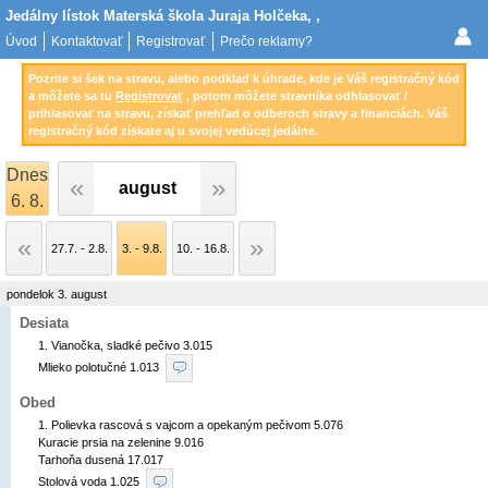
Jedálny lístok Materská škola Juraja Holčeka, ,
Úvod
Kontaktovať
Registrovať
Prečo reklamy?
Pozrite si šek na stravu, alebo podklad k úhrade, kde je Váš registračný kód
a môžete sa tu
Registrovať
, potom môžete stravníka odhlasovať /
prihlasovať na stravu, získať prehľad o odberoch stravy a financiách. Váš
registračný kód získate aj u svojej vedúcej jedálne.
Dnes
august
6. 8.
27.7. - 2.8.
3. - 9.8.
10. - 16.8.
pondelok 3. august
Desiata
1. Vianočka, sladké pečivo 3.015

Mlieko polotučné 1.013 
Obed
1. Polievka rascová s vajcom a opekaným pečivom 5.076

Kuracie prsia na zelenine 9.016

Tarhoňa dusená 17.017

Stolová voda 1.025 