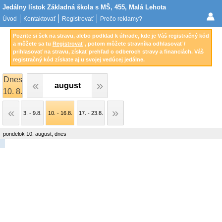
Jedálny lístok Základná škola s MŠ, 455, Malá Lehota
Úvod
Kontaktovať
Registrovať
Prečo reklamy?
Pozrite si šek na stravu, alebo podklad k úhrade, kde je Váš registračný kód
a môžete sa tu
Registrovať
, potom môžete stravníka odhlasovať /
prihlasovať na stravu, získať prehľad o odberoch stravy a financiách. Váš
registračný kód získate aj u svojej vedúcej jedálne.
Dnes
august
10. 8.
3. - 9.8.
10. - 16.8.
17. - 23.8.
pondelok 10. august, dnes