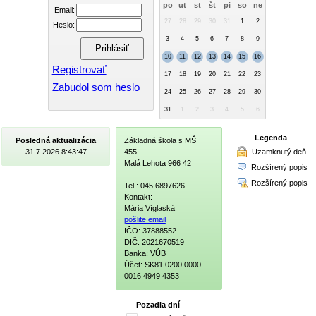
po
ut
st
št
pi
so
ne
Email:
27
28
29
30
31
1
2
Heslo:
3
4
5
6
7
8
9
10
11
12
13
14
15
16
Registrovať
17
18
19
20
21
22
23
Zabudol som heslo
24
25
26
27
28
29
30
31
1
2
3
4
5
6
Legenda
Posledná aktualizácia
Základná škola s MŠ
Uzamknutý deň
31.7.2026 8:43:47
455
Malá Lehota 966 42
Rozšírený popis
Rozšírený popis
Tel.: 045 6897626
Kontakt:
Mária Víglaská
pošlite email
IČO: 37888552
DIČ: 2021670519
Banka: VÚB
Účet: SK81 0200 0000
0016 4949 4353
Pozadia dní