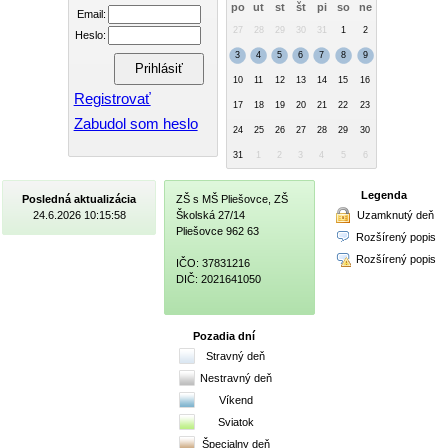
po
ut
st
št
pi
so
ne
Email:
27
28
29
30
31
1
2
Heslo:
3
4
5
6
7
8
9
10
11
12
13
14
15
16
Registrovať
17
18
19
20
21
22
23
Zabudol som heslo
24
25
26
27
28
29
30
31
1
2
3
4
5
6
Legenda
Posledná aktualizácia
ZŠ s MŠ Pliešovce, ZŠ
Uzamknutý deň
24.6.2026 10:15:58
Školská 27/14
Pliešovce 962 63
Rozšírený popis
Rozšírený popis
IČO: 37831216
DIČ: 2021641050
Pozadia dní
Stravný deň
Nestravný deň
Víkend
Sviatok
Špecialny deň