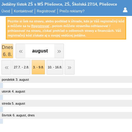
Jedálny lístok ZŠ s MŠ Pliešovce, ZŠ, Školská 27/14, Pliešovce
Úvod
Kontaktovať
Registrovať
Prečo reklamy?
Pozrite si šek na stravu, alebo podklad k úhrade, kde je Váš registračný kód
a môžete sa tu
Registrovať
, potom môžete stravníka odhlasovať /
prihlasovať na stravu, získať prehľad o odberoch stravy a financiách. Váš
registračný kód získate aj u svojej vedúcej jedálne.
Dnes
august
6. 8.
27.7. - 2.8.
3. - 9.8.
10. - 16.8.
pondelok 3. august
utorok 4. august
streda 5. august
štvrtok 6. august, dnes