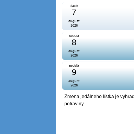
piatok
7
august
2026
sobota
8
august
2026
nedeľa
9
august
2026
Zmena jedálneho lístka je vyhrad
potraviny.