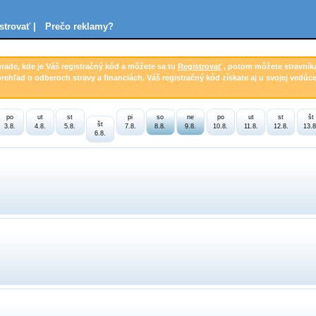
strovať |
Prečo reklamy?
hrade, kde je Váš registračný kód a môžete sa tu
Registrovať
, potom môžete stravník
prehľad o odberoch stravy a financiách. Váš registračný kód získate aj u svojej vedúce
po
ut
st
pi
so
ne
po
ut
st
št
št
3.8.
4.8.
5.8.
7.8.
8.8.
9.8.
10.8.
11.8.
12.8.
13.8
6.8.