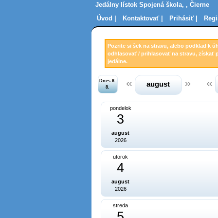
Jedálny lístok Spojená škola, , Čierne
Úvod |
Kontaktovať |
Prihásiť |
Regi
Pozrite si šek na stravu, alebo podklad k ú
odhlasovať / prihlasovať na stravu, získať 
jedálne.
Dnes 6.
august
8.
pondelok
3
august
2026
utorok
4
august
2026
streda
5