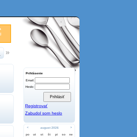
a
j
.
Prihlásenie
Email:
Heslo:
Registrovať
Zabudol som heslo
<
august 2026
>
po
ut
st
št
pi
so
ne