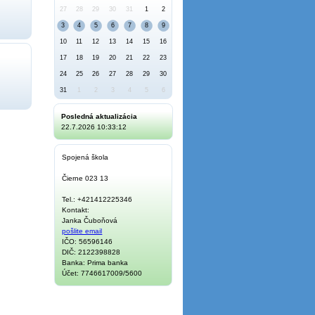
27
28
29
30
31
1
2
3
4
5
6
7
8
9
10
11
12
13
14
15
16
17
18
19
20
21
22
23
24
25
26
27
28
29
30
31
1
2
3
4
5
6
Posledná aktualizácia
22.7.2026 10:33:12
Spojená škola
Čierne 023 13
Tel.: +421412225346
Kontakt:
Janka Čuboňová
pošlite email
IČO: 56596146
DIČ: 2122398828
Banka: Prima banka
Účet: 7746617009/5600