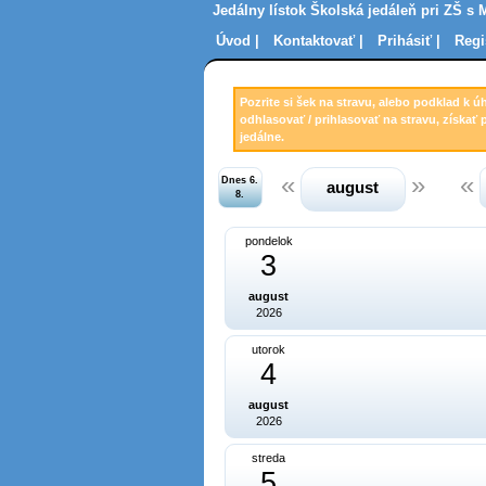
Jedálny lístok Školská jedáleň pri ZŠ s 
Úvod |
Kontaktovať |
Prihásiť |
Regi
Pozrite si šek na stravu, alebo podklad k ú
odhlasovať / prihlasovať na stravu, získať 
jedálne.
Dnes 6.
august
8.
pondelok
3
august
2026
utorok
4
august
2026
streda
5