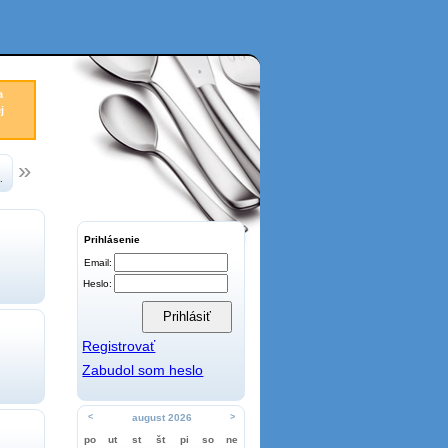
a
j
.
Prihlásenie
Email:
Heslo:
Registrovať
Zabudol som heslo
<
august 2026
>
po
ut
st
št
pi
so
ne