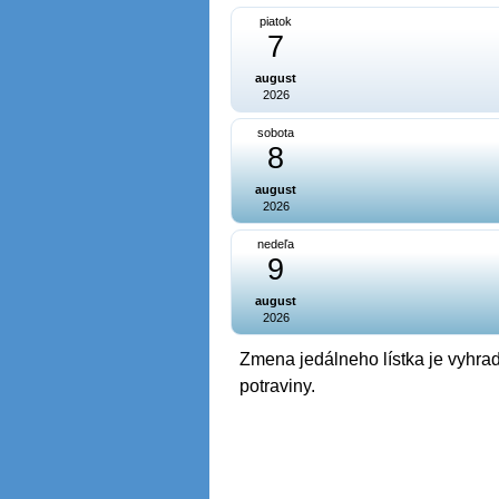
piatok
7
august
2026
sobota
8
august
2026
nedeľa
9
august
2026
Zmena jedálneho lístka je vyhrad
potraviny.