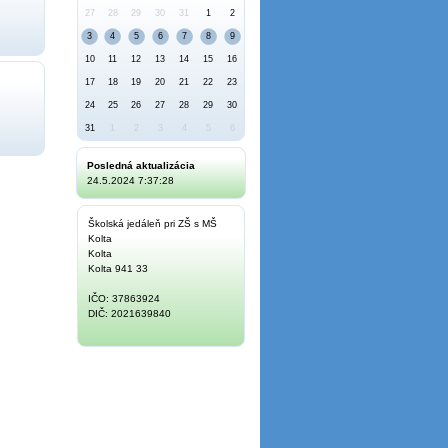
27
28
29
30
31
1
2
3
4
5
6
7
8
9
10
11
12
13
14
15
16
17
18
19
20
21
22
23
24
25
26
27
28
29
30
31
1
2
3
4
5
6
Posledná aktualizácia
24.5.2024 7:37:28
Školská jedáleň pri ZŠ s MŠ
Kolta
Kolta
Kolta 941 33
IČO: 37863924
DIČ: 2021639840