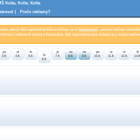
MŠ Kolta, Kolta, Kolta
strovať |
Prečo reklamy?
hrade, kde je Váš registračný kód a môžete sa tu
Registrovať
, potom môžete stravník
prehľad o odberoch stravy a financiách. Váš registračný kód získate aj u svojej vedúce
po
ut
st
pi
so
ne
po
ut
st
št
št
3.8.
4.8.
5.8.
7.8.
8.8.
9.8.
10.8.
11.8.
12.8.
13.8
6.8.