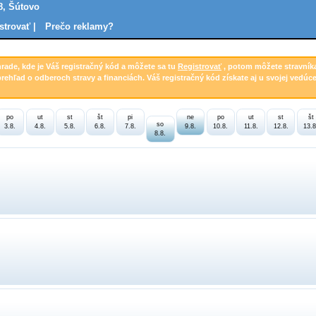
8, Šútovo
strovať |
Prečo reklamy?
hrade, kde je Váš registračný kód a môžete sa tu
Registrovať
, potom môžete stravník
prehľad o odberoch stravy a financiách. Váš registračný kód získate aj u svojej vedúce
po
ut
st
št
pi
ne
po
ut
st
št
so
3.8.
4.8.
5.8.
6.8.
7.8.
9.8.
10.8.
11.8.
12.8.
13.8
8.8.