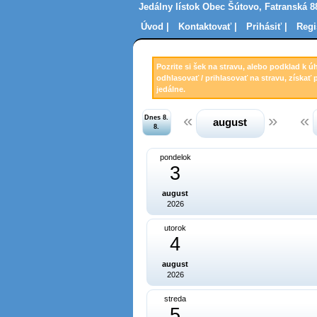
Jedálny lístok Obec Šútovo, Fatranská 8
Úvod |
Kontaktovať |
Prihásiť |
Regi
Pozrite si šek na stravu, alebo podklad k ú
odhlasovať / prihlasovať na stravu, získať 
jedálne.
Dnes 8.
august
8.
pondelok
3
august
2026
utorok
4
august
2026
streda
5