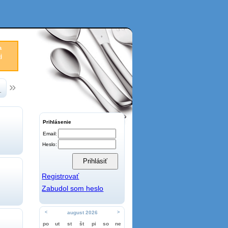
a
j
.
Prihlásenie
Email:
Heslo:
Registrovať
Zabudol som heslo
<
august 2026
>
po
ut
st
št
pi
so
ne