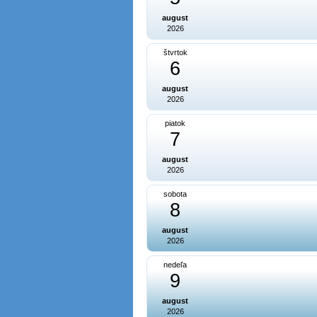
august
2026
štvrtok
6
august
2026
piatok
7
august
2026
sobota
8
august
2026
nedeľa
9
august
2026