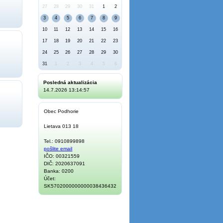
27
28
29
30
31
1
2
3
4
5
6
7
8
9
10
11
12
13
14
15
16
17
18
19
20
21
22
23
24
25
26
27
28
29
30
31
1
2
3
4
5
6
Posledná aktualizácia
14.7.2026 13:14:57
Obec Podhorie
Lietava 013 18
Tel.: 0910899898
pošlite email
IČO: 00321559
DIČ: 2020637091
Banka: 0200
Účet:
SK5702000000000038436432