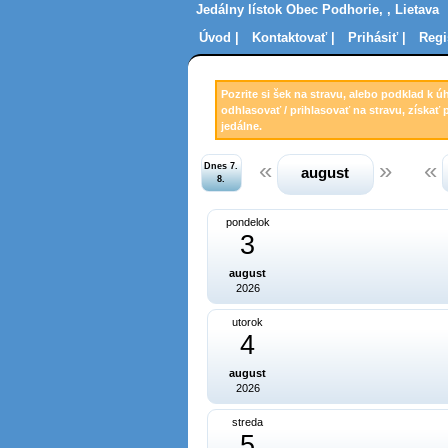
Jedálny lístok Obec Podhorie, , Lietava
Úvod |
Kontaktovať |
Prihásiť |
Regi
Pozrite si šek na stravu, alebo podklad k ú
odhlasovať / prihlasovať na stravu, získať 
jedálne.
Dnes 7.
august
8.
pondelok
3
august
2026
utorok
4
august
2026
streda
5