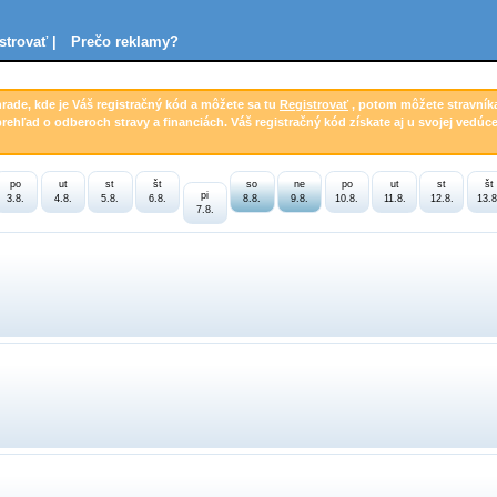
strovať |
Prečo reklamy?
hrade, kde je Váš registračný kód a môžete sa tu
Registrovať
, potom môžete stravník
prehľad o odberoch stravy a financiách. Váš registračný kód získate aj u svojej vedúce
po
ut
st
št
so
ne
po
ut
st
št
pi
3.8.
4.8.
5.8.
6.8.
8.8.
9.8.
10.8.
11.8.
12.8.
13.8
7.8.