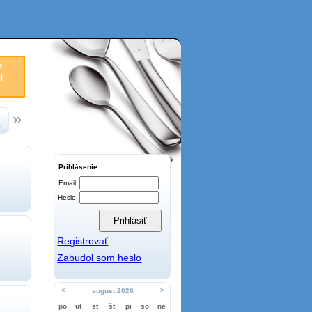
a
j
.
Prihlásenie
Email:
Heslo:
Registrovať
Zabudol som heslo
<
august 2026
>
po
ut
st
št
pi
so
ne