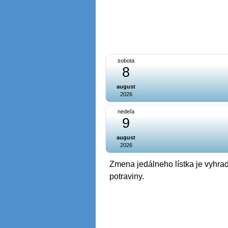
sobota
8
august
2026
nedeľa
9
august
2026
Zmena jedálneho lístka je vyhrad
potraviny.