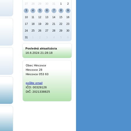
27
28
29
30
31
1
2
3
4
5
6
7
8
9
10
11
12
13
14
15
16
17
18
19
20
21
22
23
24
25
26
27
28
29
30
31
1
2
3
4
5
6
Posledná aktualizácia
16.6.2024 21:28:18
Obec Hincovce
Hincovce 28
Hincovce 053 63
pošlite email
IČO: 00329126
DIČ: 2021338825