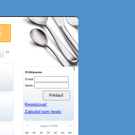
a
j
.
Prihlásenie
Email:
Heslo:
Registrovať
Zabudol som heslo
<
august 2026
>
po
ut
st
št
pi
so
ne