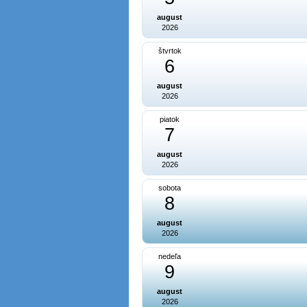
august
2026
štvrtok
6
august
2026
piatok
7
august
2026
sobota
8
august
2026
nedeľa
9
august
2026