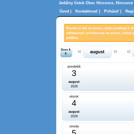
Jedálny lístok Obec Hincovce, Hincovce
Úvod |
Kontaktovať |
Prihásiť |
Regi
Pozrite si šek na stravu, alebo podklad k ú
odhlasovať / prihlasovať na stravu, získať 
jedálne.
Dnes 8.
august
8.
pondelok
3
august
2026
utorok
4
august
2026
streda
5