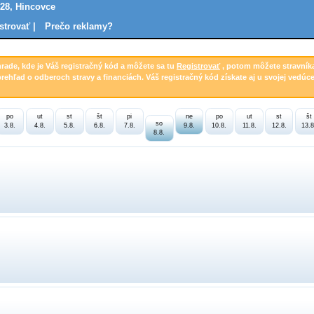
 28, Hincovce
strovať |
Prečo reklamy?
hrade, kde je Váš registračný kód a môžete sa tu
Registrovať
, potom môžete stravník
prehľad o odberoch stravy a financiách. Váš registračný kód získate aj u svojej vedúce
po
ut
st
št
pi
ne
po
ut
st
št
so
3.8.
4.8.
5.8.
6.8.
7.8.
9.8.
10.8.
11.8.
12.8.
13.8
8.8.