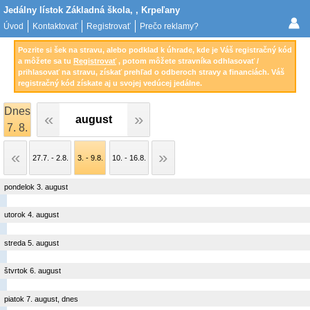
Jedálny lístok Základná škola, , Krpeľany
Úvod
Kontaktovať
Registrovať
Prečo reklamy?
Pozrite si šek na stravu, alebo podklad k úhrade, kde je Váš registračný kód
a môžete sa tu
Registrovať
, potom môžete stravníka odhlasovať /
prihlasovať na stravu, získať prehľad o odberoch stravy a financiách. Váš
registračný kód získate aj u svojej vedúcej jedálne.
Dnes
august
7. 8.
27.7. - 2.8.
3. - 9.8.
10. - 16.8.
pondelok 3. august
utorok 4. august
streda 5. august
štvrtok 6. august
piatok 7. august, dnes