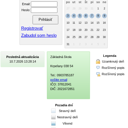
po
ut
st
št
pi
so
ne
Email:
27
28
29
30
31
1
2
Heslo:
3
4
5
6
7
8
9
10
11
12
13
14
15
16
Registrovať
17
18
19
20
21
22
23
Zabudol som heslo
24
25
26
27
28
29
30
31
1
2
3
4
5
6
Legenda
Posledná aktualizácia
Základná škola
Uzamknutý deň
10.7.2026 13:28:14
Krpeľany 038 54
Rozšírený popis
Rozšírený popis
Tel.: 0903785187
pošlite email
IČO: 37812041
DIČ: 2021672851
Pozadia dní
Stravný deň
Nestravný deň
Víkend