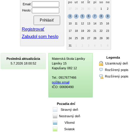
po
ut
st
št
pi
so
ne
Email:
27
28
29
30
31
1
2
Heslo:
3
4
5
6
7
8
9
10
11
12
13
14
15
16
Registrovať
17
18
19
20
21
22
23
Zabudol som heslo
24
25
26
27
28
29
30
31
1
2
3
4
5
6
Legenda
Posledná aktualizácia
Materská škola Lipníky
Uzamknutý deň
5.7.2026 18:00:52
Lipníky 15
Kapušany 082 12
Rozšírený popis
Rozšírený popis
Tel.: 0917677466
pošlite email
IČO: 00690490
Pozadia dní
Stravný deň
Nestravný deň
Víkend
Sviatok