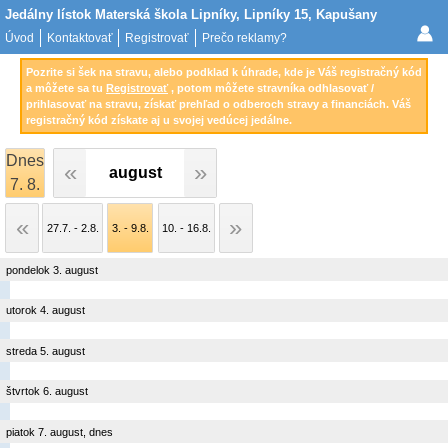
Jedálny lístok Materská škola Lipníky, Lipníky 15, Kapušany
Úvod
Kontaktovať
Registrovať
Prečo reklamy?
Pozrite si šek na stravu, alebo podklad k úhrade, kde je Váš registračný kód
a môžete sa tu
Registrovať
, potom môžete stravníka odhlasovať /
prihlasovať na stravu, získať prehľad o odberoch stravy a financiách. Váš
registračný kód získate aj u svojej vedúcej jedálne.
Dnes
august
7. 8.
27.7. - 2.8.
3. - 9.8.
10. - 16.8.
pondelok 3. august
utorok 4. august
streda 5. august
štvrtok 6. august
piatok 7. august, dnes