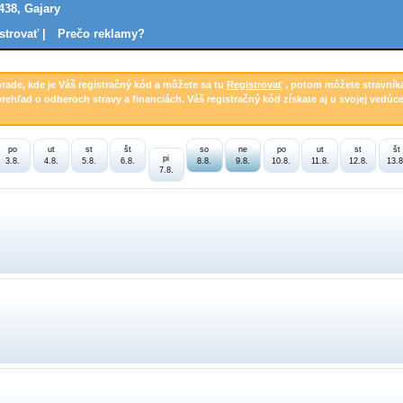
438, Gajary
strovať |
Prečo reklamy?
hrade, kde je Váš registračný kód a môžete sa tu
Registrovať
, potom môžete stravník
prehľad o odberoch stravy a financiách. Váš registračný kód získate aj u svojej vedúce
po
ut
st
št
so
ne
po
ut
st
št
pi
3.8.
4.8.
5.8.
6.8.
8.8.
9.8.
10.8.
11.8.
12.8.
13.8
7.8.