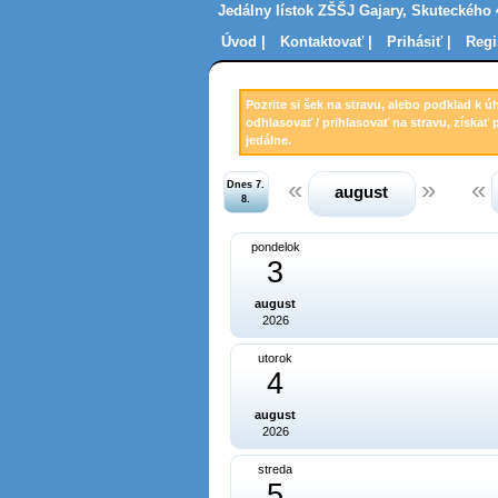
Jedálny lístok ZŠŠJ Gajary, Skuteckého 
Úvod |
Kontaktovať |
Prihásiť |
Regi
Pozrite si šek na stravu, alebo podklad k ú
odhlasovať / prihlasovať na stravu, získať 
jedálne.
Dnes 7.
august
8.
pondelok
3
august
2026
utorok
4
august
2026
streda
5