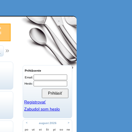
a
j
.
Prihlásenie
Email:
Heslo:
Registrovať
Zabudol som heslo
<
august 2026
>
po
ut
st
št
pi
so
ne