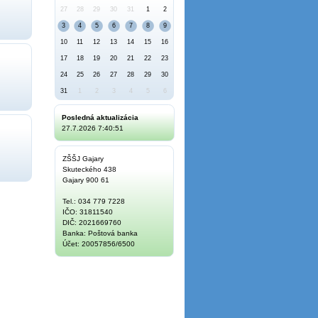
27
28
29
30
31
1
2
3
4
5
6
7
8
9
10
11
12
13
14
15
16
17
18
19
20
21
22
23
24
25
26
27
28
29
30
31
1
2
3
4
5
6
Posledná aktualizácia
27.7.2026 7:40:51
ZŠŠJ Gajary
Skuteckého 438
Gajary 900 61
Tel.: 034 779 7228
IČO: 31811540
DIČ: 2021669760
Banka: Poštová banka
Účet: 20057856/6500