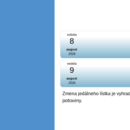
sobota
8
august
2026
nedeľa
9
august
2026
Zmena jedálneho lístka je vyhrad
potraviny.