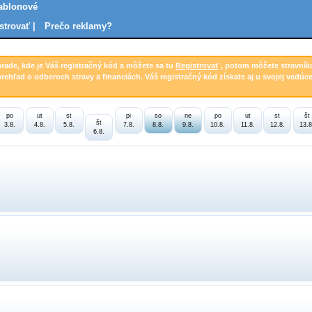
Jablonové
strovať |
Prečo reklamy?
hrade, kde je Váš registračný kód a môžete sa tu
Registrovať
, potom môžete stravník
prehľad o odberoch stravy a financiách. Váš registračný kód získate aj u svojej vedúce
po
ut
st
pi
so
ne
po
ut
st
št
št
3.8.
4.8.
5.8.
7.8.
8.8.
9.8.
10.8.
11.8.
12.8.
13.8
6.8.