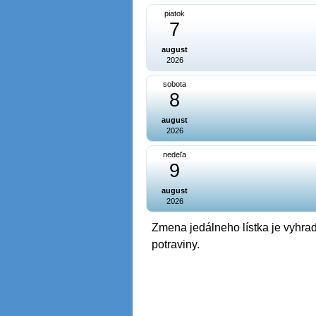
piatok
7
august
2026
sobota
8
august
2026
nedeľa
9
august
2026
Zmena jedálneho lístka je vyhrad
potraviny.