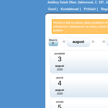
Jedálny lístok Obec Jablonové, č. 197, 
Úvod |
Kontaktovať |
Prihásiť |
Regi
Pozrite si šek na stravu, alebo podklad k ú
odhlasovať / prihlasovať na stravu, získať 
jedálne.
Dnes 6.
august
8.
pondelok
3
august
2026
utorok
4
august
2026
streda
5