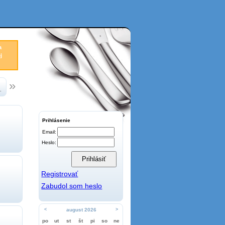
a
j
.
Prihlásenie
Email:
Heslo:
Registrovať
Zabudol som heslo
<
august 2026
>
po
ut
st
št
pi
so
ne