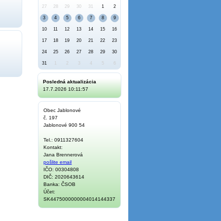
27
28
29
30
31
1
2
3
4
5
6
7
8
9
10
11
12
13
14
15
16
17
18
19
20
21
22
23
24
25
26
27
28
29
30
31
1
2
3
4
5
6
Posledná aktualizácia
17.7.2026 10:11:57
Obec Jablonové
č. 197
Jablonové 900 54
Tel.: 0911327604
Kontakt:
Jana Brennerová
pošlite email
IČO: 00304808
DIČ: 2020643614
Banka: ČSOB
Účet:
SK4475000000004014144337