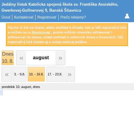
Jedálny lístok Katolícka spojená škola sv. Františka Assiského,
Gwerkovej-Gollnerovej 9, Banská Štiavnica
Úvod
Kontaktovať
Registrovať
Prečo reklamy?
Pozrite si šek na stravu, alebo podklad k úhrade, kde je Váš registračný kód
a môžete sa tu
Registrovať
, potom môžete stravníka odhlasovať /
prihlasovať na stravu, získať prehľad o odberoch stravy a financiách. Váš
registračný kód získate aj u svojej vedúcej jedálne.
Dnes
august
10. 8.
3. - 9.8.
10. - 16.8.
17. - 23.8.
pondelok 10. august, dnes