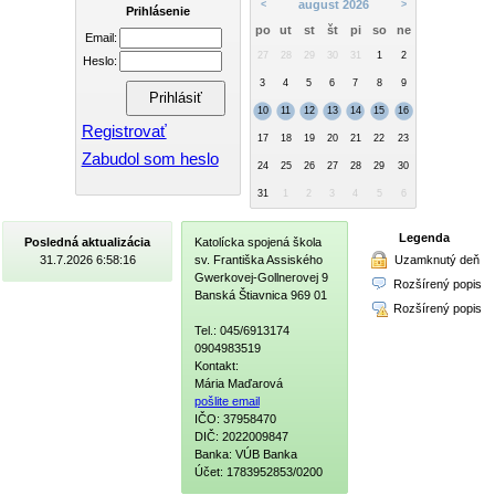
august 2026
<
>
Prihlásenie
po
ut
st
št
pi
so
ne
Email:
27
28
29
30
31
1
2
Heslo:
3
4
5
6
7
8
9
10
11
12
13
14
15
16
Registrovať
17
18
19
20
21
22
23
Zabudol som heslo
24
25
26
27
28
29
30
31
1
2
3
4
5
6
Legenda
Posledná aktualizácia
Katolícka spojená škola
Uzamknutý deň
31.7.2026 6:58:16
sv. Františka Assiského
Gwerkovej-Gollnerovej 9
Rozšírený popis
Banská Štiavnica 969 01
Rozšírený popis
Tel.: 045/6913174
0904983519
Kontakt:
Mária Maďarová
pošlite email
IČO: 37958470
DIČ: 2022009847
Banka: VÚB Banka
Účet: 1783952853/0200