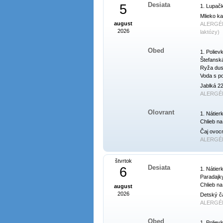
Desiata
5
1. Lupačka
Mlieko ka
august
ALERGÉ
2026
laktózy)
Obed
1. Poliev
Štefanská
Ryža dus
Voda s p
Jablká 22
ALERGÉ
Olovrant
1. Nátier
Chlieb na
Čaj ovoc
ALERGÉ
štvrtok
Desiata
6
1. Nátier
Paradajky
Chlieb na
august
2026
Detský ča
ALERGÉ
Obed
1. Poliev