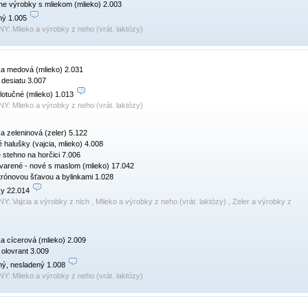
ne výrobky s mliekom (mlieko) 2.003

ný 1.005 
NY:
Mlieko a výrobky z neho (vrát. laktózy)
ka medová (mlieko) 2.031

 desiatu 3.007

lotučné (mlieko) 1.013 
NY:
Mlieko a výrobky z neho (vrát. laktózy)
ka zeleninová (zeler) 5.122

 halušky (vajcia, mlieko) 4.008

stehno na horčici 7.006

arené - nové s maslom (mlieko) 17.042

trónovou šťavou a bylinkami 1.028

y 22.014 
NY:
Vajcia a výrobky z nich , Mlieko a výrobky z neho (vrát. laktózy) , Zeler a výrobky z
ka cícerová (mlieko) 2.009

 olovrant 3.009

ý, nesladený 1.008 
NY:
Mlieko a výrobky z neho (vrát. laktózy)