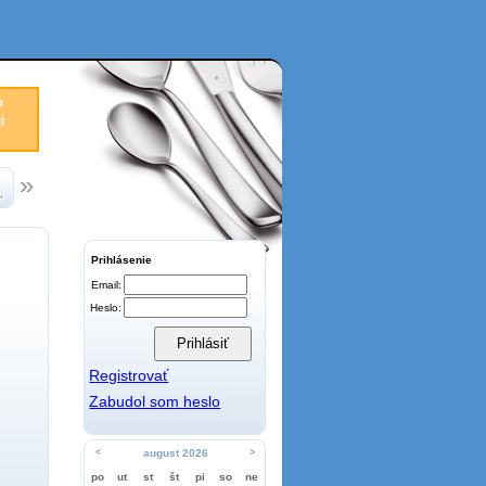
a
j
.
Prihlásenie
Email:
Heslo:
Registrovať
Zabudol som heslo
<
august 2026
>
po
ut
st
št
pi
so
ne