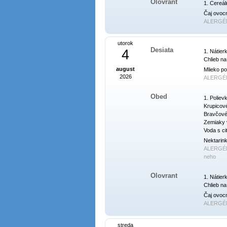
Olovrant
1. Cereál
Čaj ovoc
ALERGÉ
utorok
Desiata
4
1. Nátier
Chlieb na
august
Mlieko po
2026
ALERGÉ
Obed
1. Poliev
Krupicové
Bravčové 
Zemiaky v
Voda s ci
Nektarink
ALERGÉ
neho
Olovrant
1. Nátier
Chlieb na
Čaj ovocn
ALERGÉ
streda