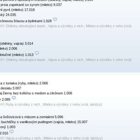
prsia zapekané so syrom (mlieko) 9.037

 pyré (mlieko) 17.018

ský 24.035

trónovou šťavou a bylinkami 1.028 
NY:
Obilniny obsahujúce lepok , Vajcia a výrobky z nich , Mlieko a výrobky z neho (vrát.
obilniny, vajcia) 3.014

ieko) 2.006

lotučné (mlieko) 1.013 
NY:
Obilniny obsahujúce lepok , Vajcia a výrobky z nich , Mlieko a výrobky z neho (vrát.
a z tuniaka (ryby, mlieko) 2.068

 desiatu 3.007

j čierny bez kofeínu s medom a citrónom 1.006

 2.085 
NY:
Ryby a výrobky z nich , Mlieko a výrobky z neho (vrát. laktózy)
ka šošovicová s mäsom a zemiakmi 5.096

buchtičky s vanilkovým pudingom (vajcia, mlieko) 15.007

kový 1.003

2.010 
NY:
Vajcia a výrobky z nich , Mlieko a výrobky z neho (vrát. laktózy)