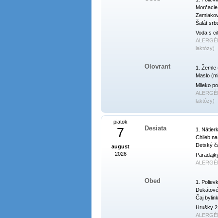
Morčacie 
Zemiakové
Šalát srb
Voda s ci
ALERGÉ
laktózy)
Olovrant
1. Žemle (
Maslo (ml
Mlieko po
ALERGÉ
laktózy)
piatok
Desiata
7
1. Nátierk
Chlieb na
Detský ča
august
2026
Paradajky
ALERGÉ
Obed
1. Poliev
Dukátové 
Čaj bylin
Hrušky 2
ALERGÉ