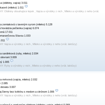
 (obilniny, vajcia) 3.011

kaové (mlieko) 1.011 
NY:
Obilniny obsahujúce lepok , Vajcia a výrobky z nich , Mlieko a výrobky z neho (vrát.
ka zemiaková s taveným syrom (mlieko) 5.128

 hovädzia pečienka (vajcia) 6.074

ená 17.011

omarančovou šťavou 1.033

.011 
NY:
Vajcia a výrobky z nich , Mlieko a výrobky z neho (vrát. laktózy)
ka sardinková (ryby, mlieko) 2.034

 olovrant 3.009

ný 1.005 
NY:
Ryby a výrobky z nich , Mlieko a výrobky z neho (vrát. laktózy)
ka mrkvová (vajcia, mlieko) 2.032

 2.085

 desiatu 3.007

j čierny bez kofeínu s medom a citrónom 1.006 
NY:
Vajcia a výrobky z nich , Mlieko a výrobky z neho (vrát. laktózy)
ka pórová s opekaným chlebom (obilniny, vajcia, mlieko) 5.069
