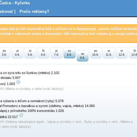
 Čadca - Kyčerka
strovať |
Prečo reklamy?
hrade, kde je Váš registračný kód a môžete sa tu
Registrovať
, potom môžete stravník
prehľad o odberoch stravy a financiách. Váš registračný kód získate aj u svojej vedúce
po
ut
st
št
pi
so
po
ut
st
št
ne
3.8.
4.8.
5.8.
6.8.
7.8.
8.8.
10.8.
11.8.
12.8.
13.8
9.8.
ka zo syra tofu so šunkou (mlieko) 2.102

 desiatu 3.007

kový 1.003 
NY:
Mlieko a výrobky z neho (vrát. laktózy)
ka rybacia s lečom a zemiakmi (ryby) 5.078

l Pomodoro s bazalkou a syrom (obilniny, vajcia, mlieko) 14.060

ápoj z prírodného 100% koncentrátu 1.026

blká 22.017 
NY:
Obilniny obsahujúce lepok , Vajcia a výrobky z nich , Ryby a výrobky z nich , Mlieko a
 neho (vrát. laktózy)