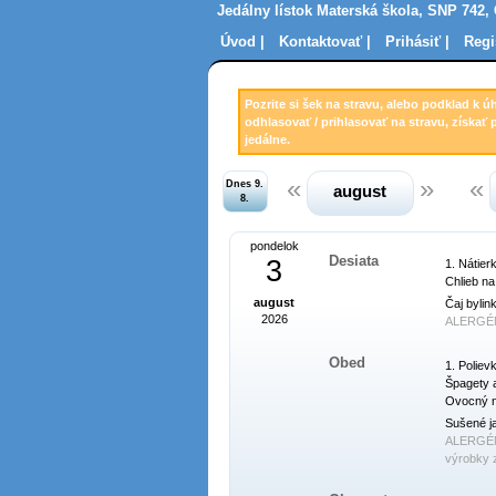
Jedálny lístok Materská škola, SNP 742,
Úvod |
Kontaktovať |
Prihásiť |
Regi
Pozrite si šek na stravu, alebo podklad k ú
odhlasovať / prihlasovať na stravu, získať 
jedálne.
Dnes 9.
august
8.
pondelok
Desiata
3
1. Nátier
Chlieb na
august
Čaj bylin
2026
ALERGÉ
Obed
1. Poliev
Špagety a
Ovocný n
Sušené ja
ALERGÉ
výrobky z