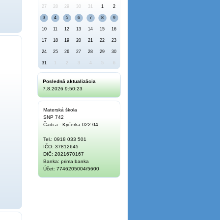
27
28
29
30
31
1
2
3
4
5
6
7
8
9
10
11
12
13
14
15
16
17
18
19
20
21
22
23
24
25
26
27
28
29
30
31
1
2
3
4
5
6
Posledná aktualizácia
7.8.2026 9:50:23
Materská škola
SNP 742
Čadca - Kyčerka 022 04
Tel.: 0918 033 501
IČO: 37812645
DIČ: 2021670167
Banka: prima banka
Účet: 7746205004/5600